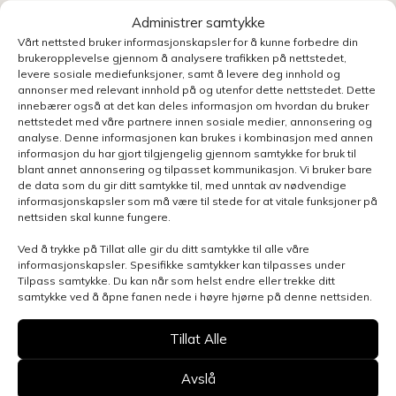
Administrer samtykke
Vårt nettsted bruker informasjonskapsler for å kunne forbedre din
brukeropplevelse gjennom å analysere trafikken på nettstedet,
levere sosiale mediefunksjoner, samt å levere deg innhold og
annonser med relevant innhold på og utenfor dette nettstedet. Dette
innebærer også at det kan deles informasjon om hvordan du bruker
nettstedet med våre partnere innen sosiale medier, annonsering og
analyse. Denne informasjonen kan brukes i kombinasjon med annen
informasjon du har gjort tilgjengelig gjennom samtykke for bruk til
blant annet annonsering og tilpasset kommunikasjon. Vi bruker bare
de data som du gir ditt samtykke til, med unntak av nødvendige
informasjonskapsler som må være til stede for at vitale funksjoner på
nettsiden skal kunne fungere.
Ved å trykke på Tillat alle gir du ditt samtykke til alle våre
informasjonskapsler. Spesifikke samtykker kan tilpasses under
Tilpass samtykke. Du kan når som helst endre eller trekke ditt
samtykke ved å åpne fanen nede i høyre hjørne på denne nettsiden.
Henvendelsen gjelder
Tillat Alle
Avslå
Velg avdeling