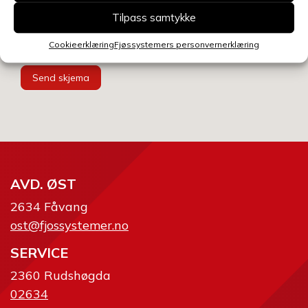
Tilpass samtykke
Cookieerklæring
Fjøssystemers personvernerklæring
Send skjema
AVD. ØST
2634 Fåvang
ost@fjossystemer.no
SERVICE
2360 Rudshøgda
02634