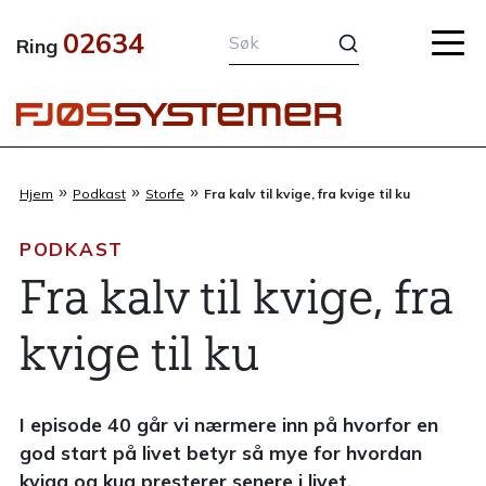
Hopp
02634
rett
Ring
til
innholdet
»
»
»
Hjem
Podkast
Storfe
Fra kalv til kvige, fra kvige til ku
PODKAST
Fra kalv til kvige, fra
kvige til ku
I episode 40 går vi nærmere inn på hvorfor en
god start på livet betyr så mye for hvordan
kviga og kua presterer senere i livet.