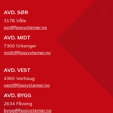
AVD. SØR
3178 Våle
sor@fjossystemer.no
AVD. MIDT
7300 Orkanger
midt@fjossystemer.no
AVD. VEST
4360 Varhaug
vest@fjossystemer.no
AVD. BYGG
2634 Fåvang
bygg@fjossystemer.no