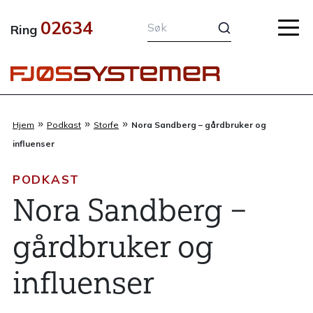
Hopp
02634
rett
Ring
til
innholdet
»
»
»
Hjem
Podkast
Storfe
Nora Sandberg – gårdbruker og
influenser
PODKAST
Nora Sandberg –
gårdbruker og
influenser