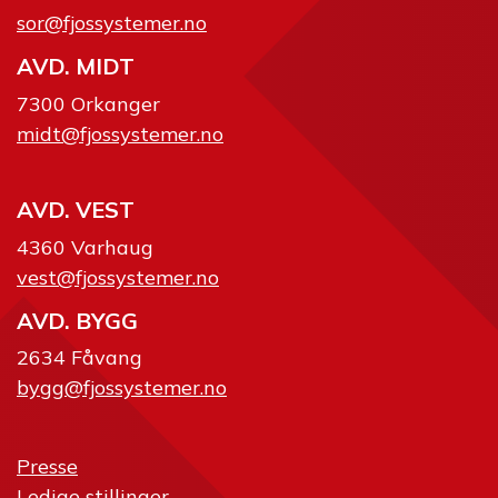
sor@fjossystemer.no
AVD. MIDT
7300 Orkanger
midt@fjossystemer.no
AVD. VEST
4360 Varhaug
vest@fjossystemer.no
AVD. BYGG
2634 Fåvang
bygg@fjossystemer.no
Presse
Ledige stillinger