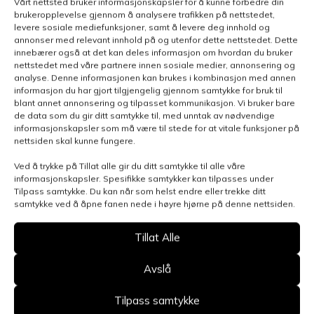
Vårt nettsted bruker informasjonskapsler for å kunne forbedre din
brukeropplevelse gjennom å analysere trafikken på nettstedet,
levere sosiale mediefunksjoner, samt å levere deg innhold og
annonser med relevant innhold på og utenfor dette nettstedet. Dette
innebærer også at det kan deles informasjon om hvordan du bruker
Kontakt oss
nettstedet med våre partnere innen sosiale medier, annonsering og
analyse. Denne informasjonen kan brukes i kombinasjon med annen
Benytt skjemaet for å gjøre en henvendelse
informasjon du har gjort tilgjengelig gjennom samtykke for bruk til
blant annet annonsering og tilpasset kommunikasjon. Vi bruker bare
relatert til denne siden, så blir du kontaktet
de data som du gir ditt samtykke til, med unntak av nødvendige
innen kort tid.
Klikk her for å se oversikt over
informasjonskapsler som må være til stede for at vitale funksjoner på
nettsiden skal kunne fungere.
kontaktpersoner
Ved å trykke på Tillat alle gir du ditt samtykke til alle våre
Kontakt
informasjonskapsler. Spesifikke samtykker kan tilpasses under
Tilpass samtykke. Du kan når som helst endre eller trekke ditt
oss
samtykke ved å åpne fanen nede i høyre hjørne på denne nettsiden.
Tillat Alle
Avslå
Tilpass samtykke