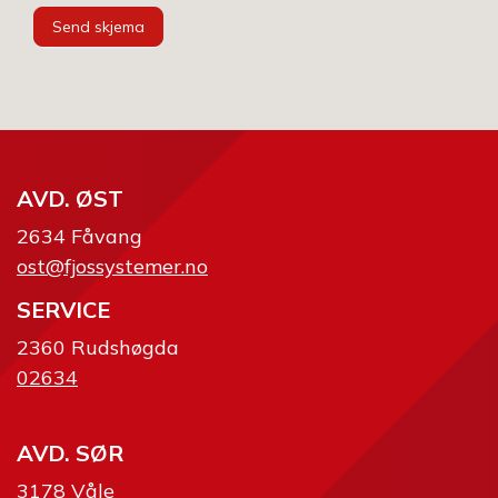
Send skjema
AVD. ØST
2634 Fåvang
ost@fjossystemer.no
SERVICE
2360 Rudshøgda
02634
AVD. SØR
3178 Våle