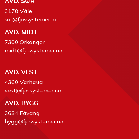
AVD. SØR
3178 Våle
sor@fjossystemer.no
AVD. MIDT
7300 Orkanger
midt@fjossystemer.no
AVD. VEST
4360 Varhaug
vest@fjossystemer.no
AVD. BYGG
2634 Fåvang
bygg@fjossystemer.no