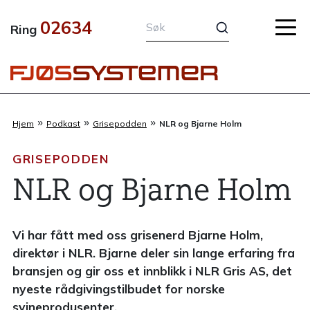
Hopp
02634
rett
Ring
til
innholdet
»
»
»
Hjem
Podkast
Grisepodden
NLR og Bjarne Holm
GRISEPODDEN
NLR og Bjarne Holm
Vi har fått med oss grisenerd Bjarne Holm,
direktør i NLR. Bjarne deler sin lange erfaring fra
bransjen og gir oss et innblikk i NLR Gris AS, det
nyeste rådgivingstilbudet for norske
svineprodusenter.