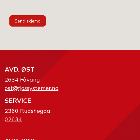
Send skjema
AVD. ØST
2634 Fåvang
ost@fjossystemer.no
SERVICE
2360 Rudshøgda
02634