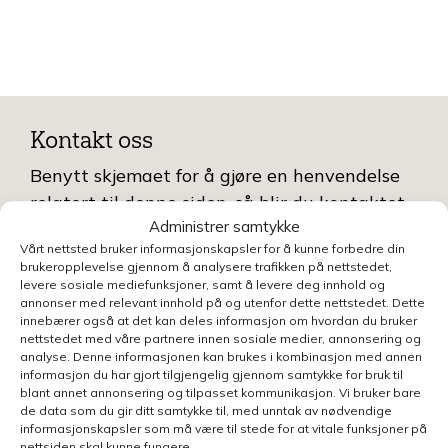
Kontakt oss
Benytt skjemaet for å gjøre en henvendelse
relatert til denne siden, så blir du kontaktet
Administrer samtykke
innen kort tid.
Klikk her for å se oversikt over
Vårt nettsted bruker informasjonskapsler for å kunne forbedre din
kontaktpersoner
brukeropplevelse gjennom å analysere trafikken på nettstedet,
levere sosiale mediefunksjoner, samt å levere deg innhold og
Kontakt
annonser med relevant innhold på og utenfor dette nettstedet. Dette
innebærer også at det kan deles informasjon om hvordan du bruker
oss
nettstedet med våre partnere innen sosiale medier, annonsering og
analyse. Denne informasjonen kan brukes i kombinasjon med annen
informasjon du har gjort tilgjengelig gjennom samtykke for bruk til
blant annet annonsering og tilpasset kommunikasjon. Vi bruker bare
de data som du gir ditt samtykke til, med unntak av nødvendige
informasjonskapsler som må være til stede for at vitale funksjoner på
nettsiden skal kunne fungere.