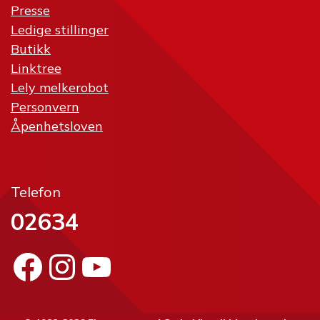
Presse
Ledige stillinger
Butikk
Linktree
Lely melkerobot
Personvern
Åpenhetsloven
Telefon
02634
Facebook
Instagram
YouTube