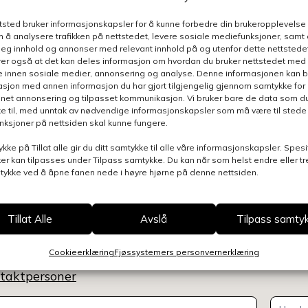
ttsted bruker informasjonskapsler for å kunne forbedre din brukeropplevelse
 å analysere trafikken på nettstedet, levere sosiale mediefunksjoner, samt 
deg innhold og annonser med relevant innhold på og utenfor dette nettstedet
er også at det kan deles informasjon om hvordan du bruker nettstedet med
e innen sosiale medier, annonsering og analyse. Denne informasjonen kan b
sjon med annen informasjon du har gjort tilgjengelig gjennom samtykke for b
nnet annonsering og tilpasset kommunikasjon. Vi bruker bare de data som du 
e til, med unntak av nødvendige informasjonskapsler som må være til stede 
funksjoner på nettsiden skal kunne fungere.
ykke på Tillat alle gir du ditt samtykke til alle våre informasjonskapsler. Spesi
er kan tilpasses under Tilpass samtykke. Du kan når som helst endre eller t
mtykke ved å åpne fanen nede i høyre hjørne på denne nettsiden.
Tillat Alle
Avslå
Tilpass samty
Cookieerklæring
Fjøssystemers personvernerklæring
n henvendelse relatert til denne siden, så blir du ko
ontaktpersoner