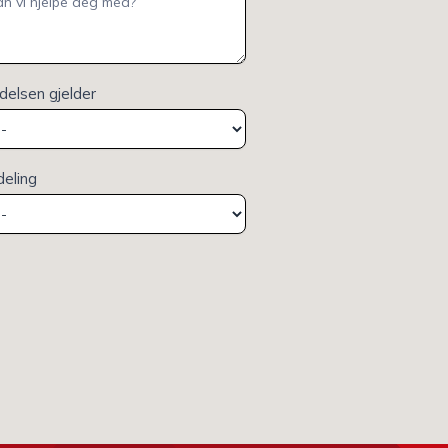
elsen gjelder
deling