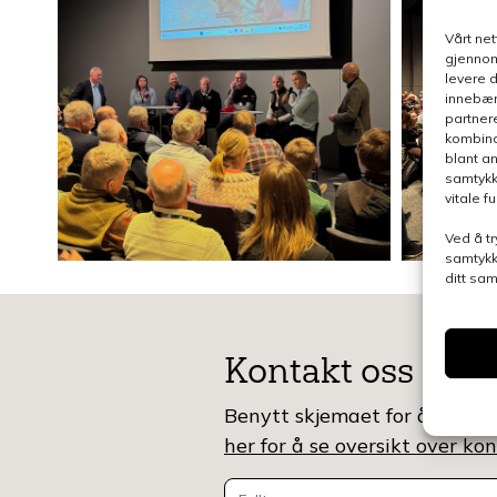
Vårt ne
gjennom
levere 
innebær
partner
kombina
blant a
samtykk
vitale 
Ved å tr
samtykk
ditt sa
Kontakt oss
Benytt skjemaet for å gjøre e
her for å se oversikt over k