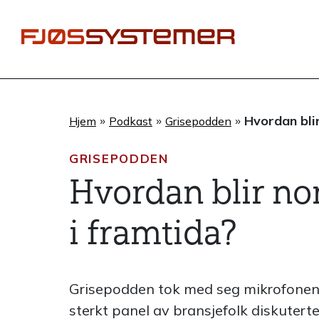
Hopp
rett
til
innholdet
»
»
»
Hvordan bli
Hjem
Podkast
Grisepodden
GRISEPODDEN
Hvordan blir no
i framtida?
Grisepodden tok med seg mikrofonene
sterkt panel av bransjefolk diskuterte