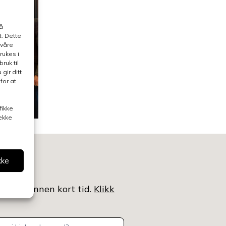
å
. Dette
 våre
rukes i
ruk til
gir ditt
for at
fikke
rekke
kke
ntaktet innen kort tid.
Klikk