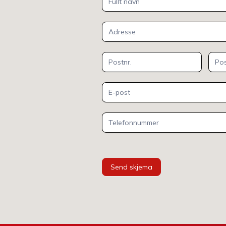
Kontakt
oss
Send skjema