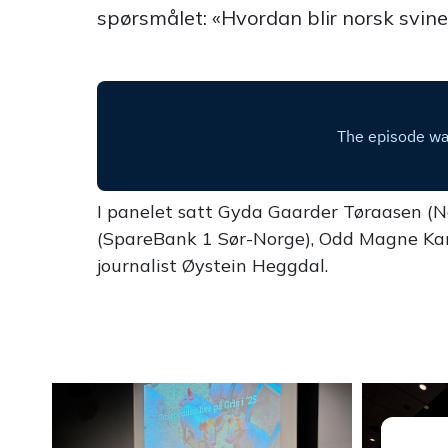
spørsmålet: «Hvordan blir norsk svin
I panelet satt Gyda Gaarder Tøraasen (No
(SpareBank 1 Sør-Norge), Odd Magne Kar
journalist Øystein Heggdal.