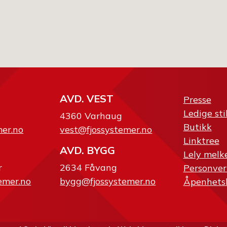
AVD. VEST
Presse
Ledige sti
4360 Varhaug
Butikk
mer.no
vest@fjossystemer.no
Linktree
AVD. BYGG
Lely melk
r
2634 Fåvang
Personver
emer.no
bygg@fjossystemer.no
Åpenhets