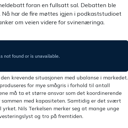
eldebatt foran en fullsatt sal. Debatten ble
n. Nå har de fire møttes igjen i podkaststudioet
anker om veien videre for svinenæringa.
r den krevende situasjonen med ubalanse i markedet
.
roduseres for mye smågris i forhold til antall
iene må ta et større ansvar som det koordinerende
ger sammen med kapasiteten
. Samtidig er det svært
l yrket
. Nils Terkelsen merker seg at mange unge
steringslyst og tro på fremtiden
.