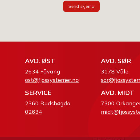
Send skjema
AVD. ØST
AVD. SØR
2634 Fåvang
3178 Våle
ost@fjossystemer.no
sor@fjossyste
SERVICE
AVD. MIDT
2360 Rudshøgda
7300 Orkange
02634
midt@fjossyst