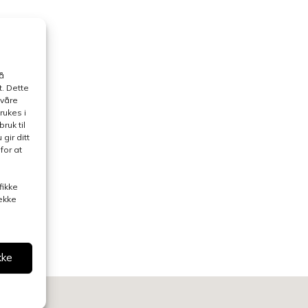
å
. Dette
 våre
rukes i
ruk til
gir ditt
for at
fikke
rekke
kke