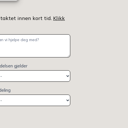
ntaktet innen kort tid.
Klikk
elsen gjelder
deling