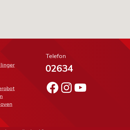
Telefon
llinger
02634
Facebook
Instagram
YouTube
erobot
n
loven