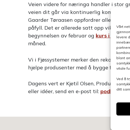
Veien videre for næringa handler i stor g
veien dit går via kontinuerlig kompetan
Gaarder Tøraasen oppfordrer alle til å b
Vårt ne
påfyll. Det er allerede satt opp viktige 
gjennom
begynnelsen av februar og
kurs i smågr
levere 
innebær
måned.
partner
kombina
blant a
Vi i Fjøssystemer merker den rekordhøye i
samtykk
hjelpe produsenter med å bygge for frem
vitale 
Ved å tr
Dagens vert er Kjetil Olsen, Produktleder
samtykk
ditt sa
eller idéer, send en e-post til:
podkast@fj