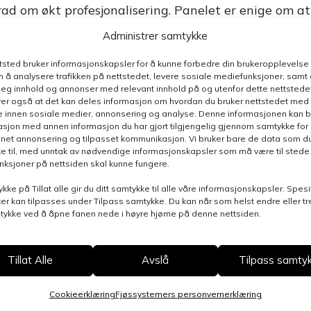
rad om økt profesjonalisering. Panelet er enige om at
seheving for både nye og erfarne produsenter. Gyda
Administrer samtykke
enytte seg av
Norsvinskolen
for å få nødvendig faglig
ttsted bruker informasjonskapsler for å kunne forbedre din brukeropplevelse
kurs på nyåret, med
kurs i driftsledelse
på Hamar i
 å analysere trafikken på nettstedet, levere sosiale mediefunksjoner, samt 
isproduksjon
på Sola i Rogaland senere samme
deg innhold og annonser med relevant innhold på og utenfor dette nettstedet
er også at det kan deles informasjon om hvordan du bruker nettstedet med
e innen sosiale medier, annonsering og analyse. Denne informasjonen kan b
sjon med annen informasjon du har gjort tilgjengelig gjennom samtykke for b
nnet annonsering og tilpasset kommunikasjon. Vi bruker bare de data som du 
nteressen for nye slaktegrishus og står klare til å
e til, med unntak av nødvendige informasjonskapsler som må være til stede 
tiden.
funksjoner på nettsiden skal kunne fungere.
ykke på Tillat alle gir du ditt samtykke til alle våre informasjonskapsler. Spesi
 i Fjøssystemer Gruppen. Har du spørsmål, innspill
er kan tilpasses under Tilpass samtykke. Du kan når som helst endre eller t
mtykke ved å åpne fanen nede i høyre hjørne på denne nettsiden.
ossystemer.no
Tillat Alle
Avslå
Tilpass samty
Cookieerklæring
Fjøssystemers personvernerklæring