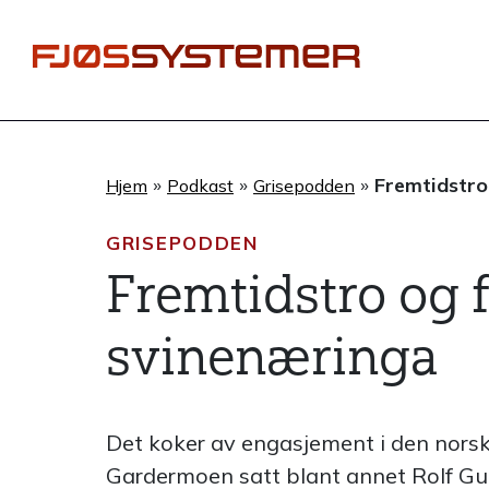
Hopp
rett
til
innholdet
»
»
»
Fremtidstro
Hjem
Podkast
Grisepodden
GRISEPODDEN
Fremtidstro og f
svinenæringa
Det koker av engasjement i den norske
Gardermoen satt blant annet Rolf Gu