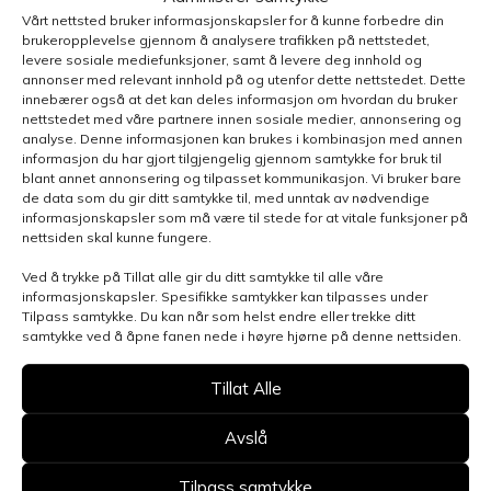
Vårt nettsted bruker informasjonskapsler for å kunne forbedre din
brukeropplevelse gjennom å analysere trafikken på nettstedet,
levere sosiale mediefunksjoner, samt å levere deg innhold og
annonser med relevant innhold på og utenfor dette nettstedet. Dette
innebærer også at det kan deles informasjon om hvordan du bruker
nettstedet med våre partnere innen sosiale medier, annonsering og
analyse. Denne informasjonen kan brukes i kombinasjon med annen
informasjon du har gjort tilgjengelig gjennom samtykke for bruk til
blant annet annonsering og tilpasset kommunikasjon. Vi bruker bare
de data som du gir ditt samtykke til, med unntak av nødvendige
informasjonskapsler som må være til stede for at vitale funksjoner på
nettsiden skal kunne fungere.
Ved å trykke på Tillat alle gir du ditt samtykke til alle våre
informasjonskapsler. Spesifikke samtykker kan tilpasses under
Tilpass samtykke. Du kan når som helst endre eller trekke ditt
Henvendelsen gjelder
samtykke ved å åpne fanen nede i høyre hjørne på denne nettsiden.
Tillat Alle
Velg avdeling
Avslå
Tilpass samtykke