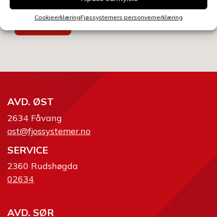
Cookieerklæring
Fjøssystemers personvernerklæring
Send skjema
AVD. ØST
2634 Fåvang
ost@fjossystemer.no
SERVICE
2360 Rudshøgda
02634
AVD. SØR