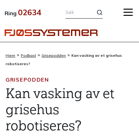
Hopp
02634
rett
Ring
til
innholdet
»
»
»
Hjem
Podkast
Grisepodden
Kan vasking av et grisehus
robotiseres?
GRISEPODDEN
Kan vasking av et
grisehus
robotiseres?