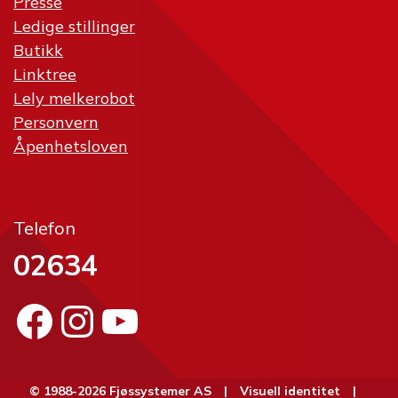
Presse
Ledige stillinger
Butikk
Linktree
Lely melkerobot
Personvern
Åpenhetsloven
Telefon
02634
Facebook
Instagram
YouTube
© 1988-2026 Fjøssystemer AS |
Visuell identitet
|