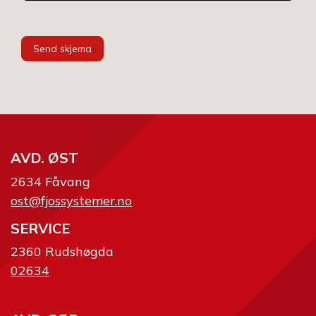
Send skjema
AVD. ØST
2634 Fåvang
ost@fjossystemer.no
SERVICE
2360 Rudshøgda
02634