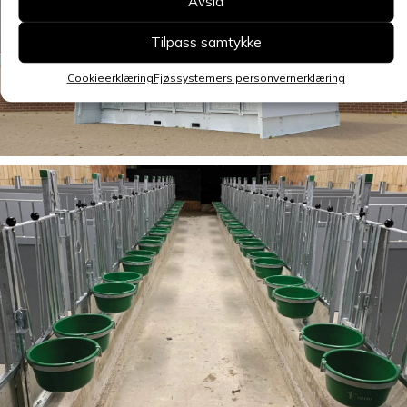
Avslå
Tilpass samtykke
Cookieerklæring
Fjøssystemers personvernerklæring