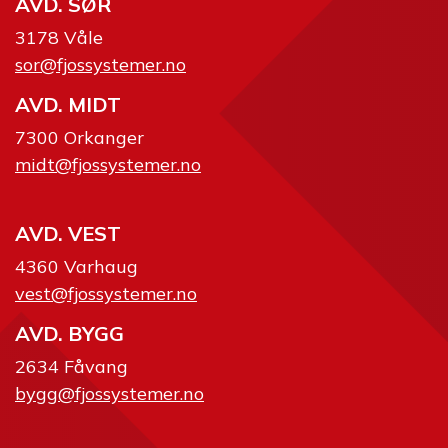
AVD. SØR
3178 Våle
sor@fjossystemer.no
AVD. MIDT
7300 Orkanger
midt@fjossystemer.no
AVD. VEST
4360 Varhaug
vest@fjossystemer.no
AVD. BYGG
2634 Fåvang
bygg@fjossystemer.no