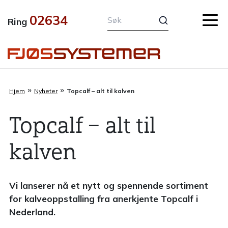
Hopp
02634
rett
Ring
til
innholdet
»
»
Hjem
Nyheter
Topcalf – alt til kalven
Topcalf – alt til
kalven
Vi lanserer nå et nytt og spennende sortiment
for kalveoppstalling fra anerkjente Topcalf i
Nederland.