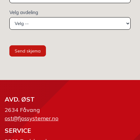
Velg avdeling
Send skjema
AVD. ØST
2634 Fåvang
ost@fjossystemer.no
SERVICE