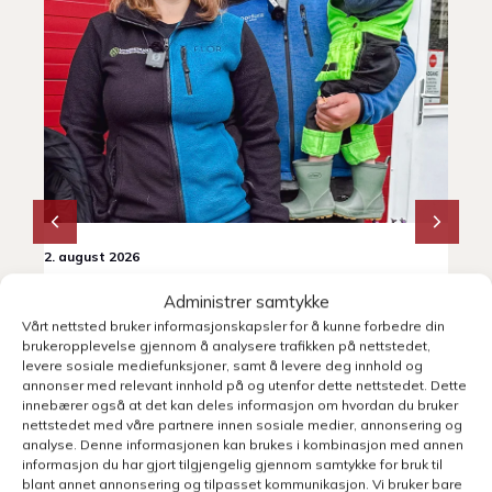
2. august 2026
31.
VI BESØKER
P
Administrer samtykke
Smart kombinasjonsfjøs for
M
Vårt nettsted bruker informasjonskapsler for å kunne forbedre din
sau og gris
brukeropplevelse gjennom å analysere trafikken på nettstedet,
Vi
levere sosiale mediefunksjoner, samt å levere deg innhold og
20
annonser med relevant innhold på og utenfor dette nettstedet. Dette
På Voss har Kjersti og Stian Nordgård Lid bygd
innebærer også at det kan deles informasjon om hvordan du bruker
ba
nytt sauehus tilpasset 75 vinterfôra sau. Det
nettstedet med våre partnere innen sosiale medier, annonsering og
me
gamle fjøset var tungvint, og familien ønsket seg
analyse. Denne informasjonen kan brukes i kombinasjon med annen
Di
informasjon du har gjort tilgjengelig gjennom samtykke for bruk til
en enklere hverdag. Sammen med Fjøssystemer
blant annet annonsering og tilpasset kommunikasjon. Vi bruker bare
va