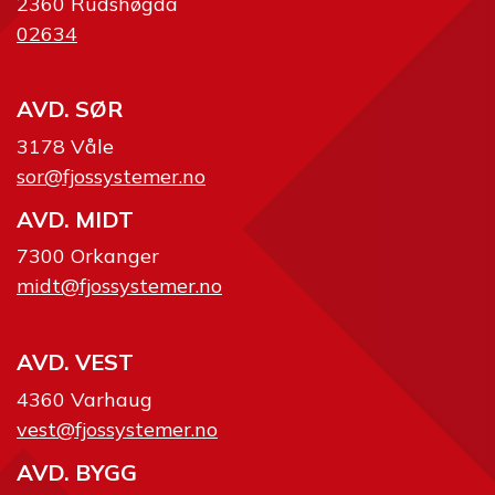
2360 Rudshøgda
02634
AVD. SØR
3178 Våle
sor@fjossystemer.no
AVD. MIDT
7300 Orkanger
midt@fjossystemer.no
AVD. VEST
4360 Varhaug
vest@fjossystemer.no
AVD. BYGG