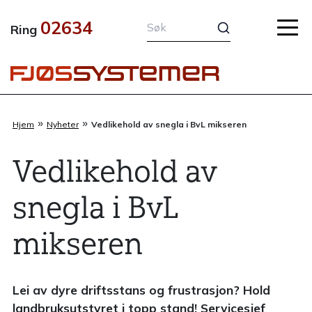
Hopp
02634
rett
Ring
til
innholdet
»
»
Hjem
Nyheter
Vedlikehold av snegla i BvL mikseren
Vedlikehold av
snegla i BvL
mikseren
Lei av dyre driftsstans og frustrasjon? Hold
landbruksutstyret i topp stand! Servicesjef