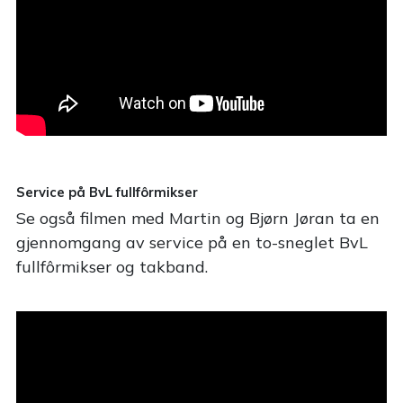
Service på BvL fullfôrmikser
Se også filmen med Martin og Bjørn Jøran ta en
gjennomgang av service på en to-sneglet BvL
fullfôrmikser og takband.