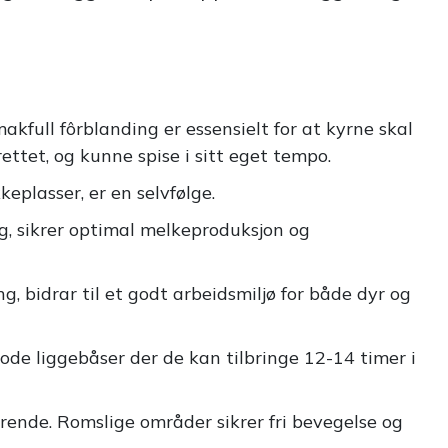
smakfull fôrblanding er essensielt for at kyrne skal
rettet, og kunne spise i sitt eget tempo.
kkeplasser, er en selvfølge.
ig, sikrer optimal melkeproduksjon og
ing, bidrar til et godt arbeidsmiljø for både dyr og
ode liggebåser der de kan tilbringe 12-14 timer i
rende. Romslige områder sikrer fri bevegelse og