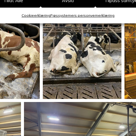
Tillat Alle
Avslå
Tilpass samty
Cookieerklæring
Fjøssystemers personvernerklæring