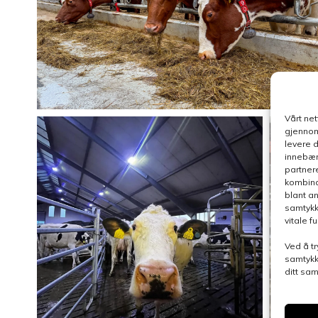
Vårt ne
gjennom
levere 
innebær
partner
kombina
blant a
samtykk
vitale 
Ved å tr
samtykk
ditt sa