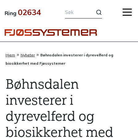
Hopp
02634
rett
Ring
til
innholdet
»
»
Hjem
Nyheter
Bøhnsdalen investerer i dyrevelferd og
biosikkerhet med Fjøssystemer
Bøhnsdalen
investerer i
dyrevelferd og
biosikkerhet med