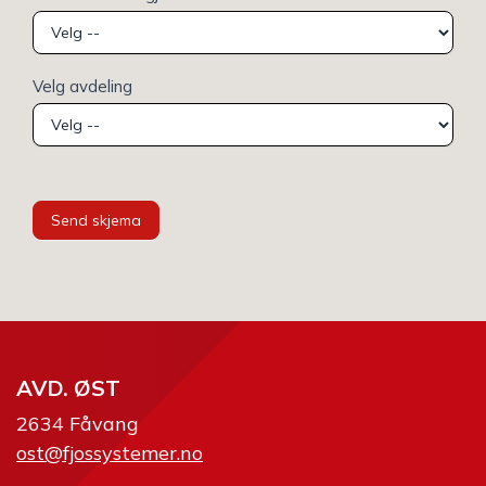
Velg avdeling
Send skjema
AVD. ØST
2634 Fåvang
ost@fjossystemer.no