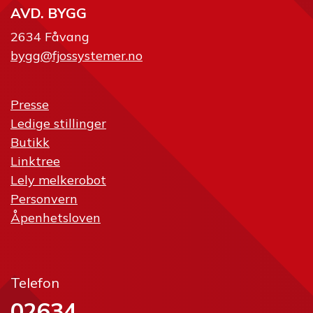
AVD. BYGG
2634 Fåvang
bygg@fjossystemer.no
Presse
Ledige stillinger
Butikk
Linktree
Lely melkerobot
Personvern
Åpenhetsloven
Telefon
02634