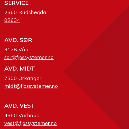
SERVICE
2360 Rudshøgda
02634
AVD. SØR
3178 Våle
sor@fjossystemer.no
AVD. MIDT
7300 Orkanger
midt@fjossystemer.no
AVD. VEST
4360 Varhaug
vest@fjossystemer.no