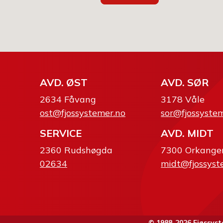
AVD. ØST
AVD. SØR
2634 Fåvang
3178 Våle
ost@fjossystemer.no
sor@fjossyste
SERVICE
AVD. MIDT
2360 Rudshøgda
7300 Orkange
02634
midt@fjossyst
© 1988-2026 Fjøssy