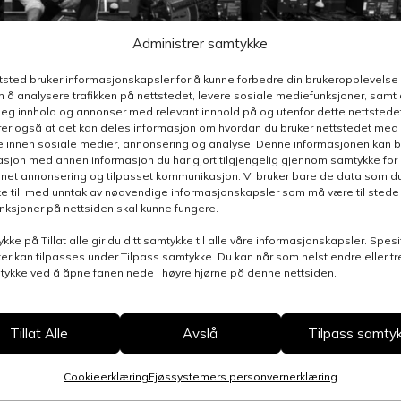
Administrer samtykke
ttsted bruker informasjonskapsler for å kunne forbedre din brukeropplevelse
 å analysere trafikken på nettstedet, levere sosiale mediefunksjoner, samt 
deg innhold og annonser med relevant innhold på og utenfor dette nettstedet
er også at det kan deles informasjon om hvordan du bruker nettstedet med
e innen sosiale medier, annonsering og analyse. Denne informasjonen kan b
sjon med annen informasjon du har gjort tilgjengelig gjennom samtykke for b
nnet annonsering og tilpasset kommunikasjon. Vi bruker bare de data som du 
e til, med unntak av nødvendige informasjonskapsler som må være til stede 
funksjoner på nettsiden skal kunne fungere.
ykke på Tillat alle gir du ditt samtykke til alle våre informasjonskapsler. Spesi
er kan tilpasses under Tilpass samtykke. Du kan når som helst endre eller t
stisk jubileumshelg. Alt gikk strålende. Vi hadde
mtykke ved å åpne fanen nede i høyre hjørne på denne nettsiden.
på alle fronter, forteller Øivind.
Tillat Alle
Avslå
Tilpass samty
kthold og personell er at publikum storkoste
Cookieerklæring
Fjøssystemers personvernerklæring