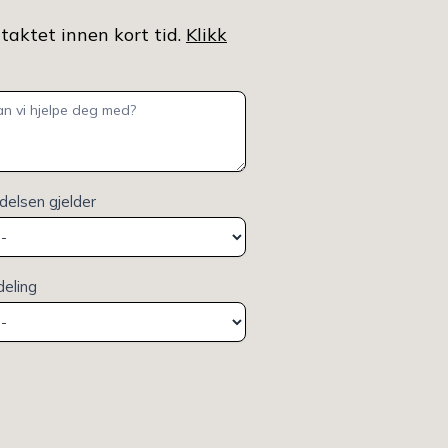
ntaktet innen kort tid.
Klikk
elsen gjelder
deling