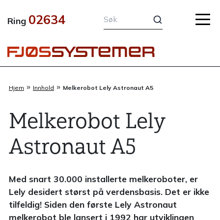
Hopp
02634
rett
Ring
til
innholdet
»
»
Hjem
Innhold
Melkerobot Lely Astronaut A5
Melkerobot Lely
Astronaut A5
Med snart 30.000 installerte melkeroboter, er
Lely desidert størst på verdensbasis. Det er ikke
tilfeldig! Siden den første Lely Astronaut
melkerobot ble lansert i 1992 har utviklingen