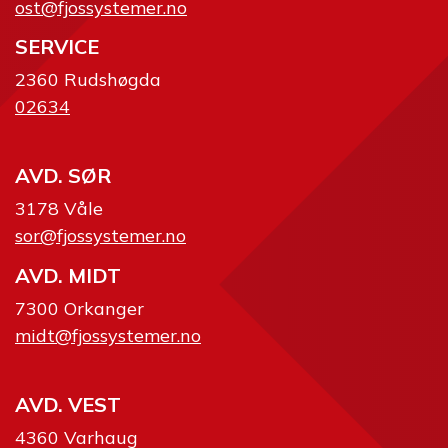
ost@fjossystemer.no
SERVICE
2360 Rudshøgda
02634
AVD. SØR
3178 Våle
sor@fjossystemer.no
AVD. MIDT
7300 Orkanger
midt@fjossystemer.no
AVD. VEST
4360 Varhaug