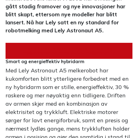
gått stadig framover og nye innovasjoner har
blitt skapt, ettersom nye modeller har blitt
lansert. Nå har Lely satt en ny standard for
robotmelking med Lely Astronaut A5.
Finn all informasjon om nye og brukte Lely
melkeroboter på https://www.melkerobot.no
Smart og energieffektiv hybridarm
Med Lely Astronaut A5 melkerobot har
kukomforten blitt ytterligere forbedret med en
ny hybridarm som er stille, energieffektiv, 30 %
raskere og mer nøyaktig enn tidligere. Driften
av armen skjer med en kombinasjon av
elektrisitet og trykkluft. Elektriske motorer
sørger for lavt energiforbruk, samt en presis og
nærmest lydløs gange, mens trykkluften holder
armen i posisjon og gjør den samtidig i stand til