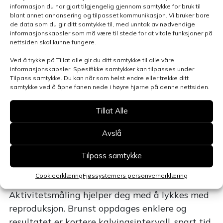
avviker fra normalen, blir det tatt nye prøver
informasjon du har gjort tilgjengelig gjennom samtykke for bruk til
blant annet annonsering og tilpasset kommunikasjon. Vi bruker bare
ved de etterfølgende 3 melkinger. På denne
de data som du gir ditt samtykke til, med unntak av nødvendige
måten reduseres driftskostnadene, samtidig
informasjonskapsler som må være til stede for at vitale funksjoner på
nettsiden skal kunne fungere.
som det sikrer hyppig prøvetaking og sikker
måling ved forhøyet celletall.
Ved å trykke på Tillat alle gir du ditt samtykke til alle våre
informasjonskapsler. Spesifikke samtykker kan tilpasses under
Tilpass samtykke. Du kan når som helst endre eller trekke ditt
Qwes LD Respondere
samtykke ved å åpne fanen nede i høyre hjørne på denne nettsiden.
De intelligente Qwes responderne er
Tillat Alle
uvurderlige hjelpemiddel for å oppdage brunst
og tidlig tegn på sykdom. De finnes i to
Avslå
versjoner; Qwes H-LDn med aktivitetsmåling og
HR-LDn som aktivitetsmåling og registrering av
Tilpass samtykke
drøvtyggingsaktivitet.
Cookieerklæring
Fjøssystemers personvernerklæring
Aktivitetsmåling hjelper deg med å lykkes med
reproduksjon. Brunst oppdages enklere og
resultatet er kortere kalvingsintervall, spart tid