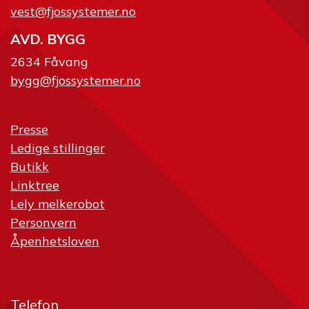
vest@fjossystemer.no
AVD. BYGG
2634 Fåvang
bygg@fjossystemer.no
Presse
Ledige stillinger
Butikk
Linktree
Lely melkerobot
Personvern
Åpenhetsloven
Telefon