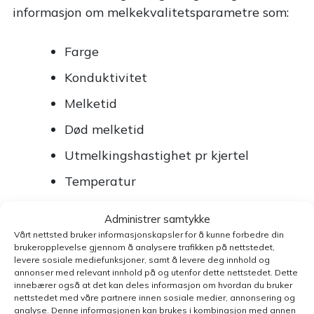
informasjon om melkekvalitetsparametre som:
Farge
Konduktivitet
Melketid
Død melketid
Utmelkingshastighet pr kjertel
Temperatur
Administrer samtykke
MQC-C er tilvalgsutstyr til melkeroboten som
Vårt nettsted bruker informasjonskapsler for å kunne forbedre din
måler melkas celletall og gir deg tidlige
brukeropplevelse gjennom å analysere trafikken på nettstedet,
levere sosiale mediefunksjoner, samt å levere deg innhold og
indikasjoner på jurbetennelse. Med funksjonen
annonser med relevant innhold på og utenfor dette nettstedet. Dette
”smart sampling” tas det automatisk en prøve
innebærer også at det kan deles informasjon om hvordan du bruker
nettstedet med våre partnere innen sosiale medier, annonsering og
av hver ku for hver 3. melking. Hvis en prøve
analyse. Denne informasjonen kan brukes i kombinasjon med annen