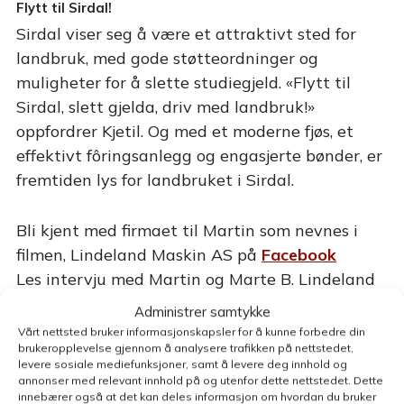
Flytt til Sirdal!
Sirdal viser seg å være et attraktivt sted for
landbruk, med gode støtteordninger og
muligheter for å slette studiegjeld. «Flytt til
Sirdal, slett gjelda, driv med landbruk!»
oppfordrer Kjetil. Og med et moderne fjøs, et
effektivt fôringsanlegg og engasjerte bønder, er
fremtiden lys for landbruket i Sirdal.
Bli kjent med firmaet til Martin som nevnes i
filmen, Lindeland Maskin AS på
Facebook
Les intervju med Martin og Marte B. Lindeland
her
.
Administrer samtykke
Les mer om Sirdal kommunes tilskudd til
Vårt nettsted bruker informasjonskapsler for å kunne forbedre din
brukeropplevelse gjennom å analysere trafikken på nettstedet,
landbruket
her
.
levere sosiale mediefunksjoner, samt å levere deg innhold og
annonser med relevant innhold på og utenfor dette nettstedet. Dette
innebærer også at det kan deles informasjon om hvordan du bruker