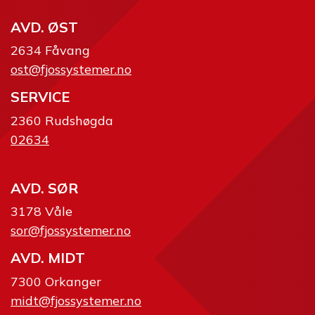
AVD. ØST
2634 Fåvang
ost@fjossystemer.no
SERVICE
2360 Rudshøgda
02634
AVD. SØR
3178 Våle
sor@fjossystemer.no
AVD. MIDT
7300 Orkanger
midt@fjossystemer.no