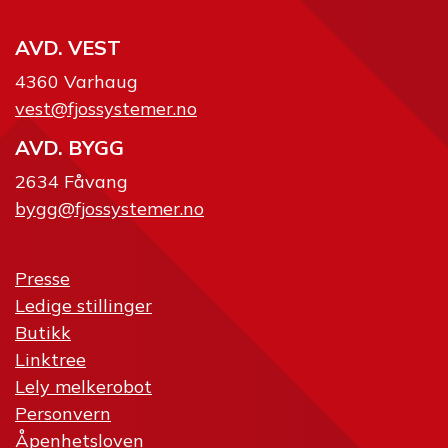
AVD. VEST
4360 Varhaug
vest@fjossystemer.no
AVD. BYGG
2634 Fåvang
bygg@fjossystemer.no
Presse
Ledige stillinger
Butikk
Linktree
Lely melkerobot
Personvern
Åpenhetsloven