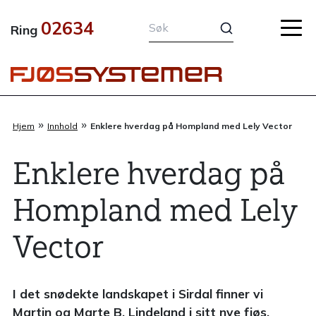
Hopp
02634
rett
Ring
til
innholdet
»
»
Hjem
Innhold
Enklere hverdag på Hompland med Lely Vector
Enklere hverdag på
Hompland med Lely
Vector
I det snødekte landskapet i Sirdal finner vi
Martin og Marte B. Lindeland i sitt nye fjøs,