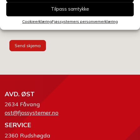
Velg avdeling
Tilpass samtykke
Cookieerklæring
Fjøssystemers personvernerklæring
Send skjema
AVD. ØST
2634 Fåvang
ost@fjossystemer.no
SERVICE
2360 Rudshøgda