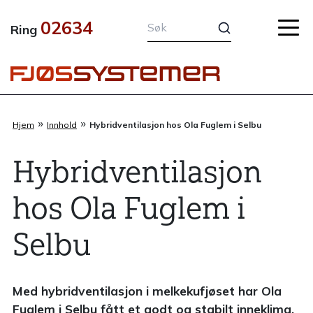
Hopp
02634
rett
Ring
til
innholdet
»
»
Hjem
Innhold
Hybridventilasjon hos Ola Fuglem i Selbu
Hybridventilasjon
hos Ola Fuglem i
Selbu
Med hybridventilasjon i melkekufjøset har Ola
Fuglem i Selbu fått et godt og stabilt inneklima.