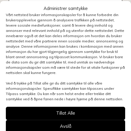
Administrer samtykke
Vårt nettsted bruker informasjonskapsler for å kunne forbedre din
brukeropplevelse gjennom å analysere trafikken på nettstedet,
levere sosiale mediefunksjoner, samt å levere deg innhold og
annonser med relevant innhold på og utenfor dette nettstedet. Dette
innebærer også at det kan deles informasjon om hvordan du bruker
nettstedet med våre partnere innen sosiale medier, annonsering og
analyse. Denne informasjonen kan brukes i kombinasjon med annen
informasjon du har gjort tilgjengelig gjennom samtykke for bruk til
blant annet annonsering og tilpasset kommunikasjon. Vi bruker bare
de data som du gir ditt samtykke til, med unntak av nødvendige
informasjonskapsler som må være til stede for at vitale funksjoner på
nettsiden skal kunne fungere.
Ved å trykke på Tillat alle gir du ditt samtykke til alle våre
informasjonskapsler. Spesifikke samtykker kan tilpasses under
Tilpass samtykke. Du kan når som helst endre eller trekke ditt
samtykke ved å åpne fanen nede i høyre hjørne på denne nettsiden.
Henvendelsen gjelder
Tillat Alle
Avslå