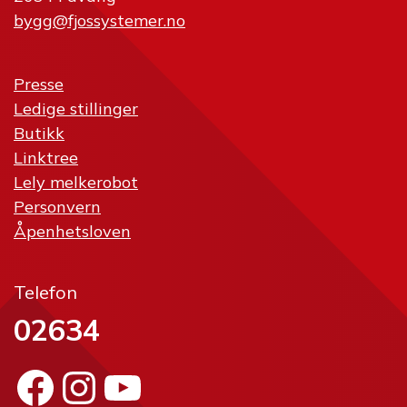
bygg@fjossystemer.no
Presse
Ledige stillinger
Butikk
Linktree
Lely melkerobot
Personvern
Åpenhetsloven
Telefon
02634
Facebook
Instagram
YouTube