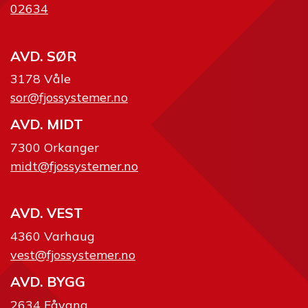
02634
AVD. SØR
3178 Våle
sor@fjossystemer.no
AVD. MIDT
7300 Orkanger
midt@fjossystemer.no
AVD. VEST
4360 Varhaug
vest@fjossystemer.no
AVD. BYGG
2634 Fåvang