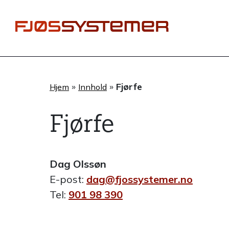
Hopp
rett
til
innholdet
»
»
Fjørfe
Hjem
Innhold
Fjørfe
Dag Olssøn
E-post:
dag@fjossystemer.no
Tel:
901 98 390