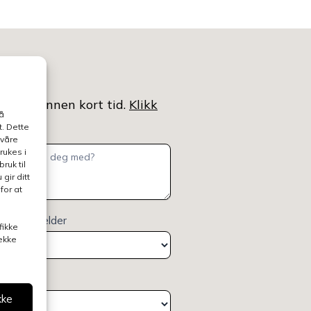
ntaktet innen kort tid.
Klikk
å
. Dette
 våre
rukes i
ruk til
gir ditt
for at
elsen gjelder
fikke
rekke
deling
kke