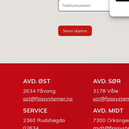
Send skjema
AVD. ØST
AVD. SØR
2634 Fåvang
3178 Våle
ost@fjossystemer.no
sor@fjossyste
SERVICE
AVD. MIDT
2360 Rudshøgda
7300 Orkange
02634
midt@fjossyst