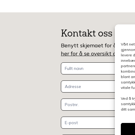
Kontakt oss
Benytt skjemaet for å gjøre e
Vårt ne
gjennom
her for å se oversikt over k
levere 
innebær
Kontakt
partner
kombina
oss
blant a
samtykk
vitale 
Ved å tr
samtykk
ditt sa