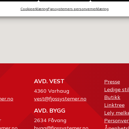
Cookieerklæring
Fjøssystemers personvernerklæring
AVD. VEST
Presse
Ledige sti
4360 Varhaug
Butikk
mer.no
vest@fjossystemer.no
Linktree
AVD. BYGG
Lely melk
r
2634 Fåvang
Personver
emer.no
bygg@fjossystemer.no
Åpenhets