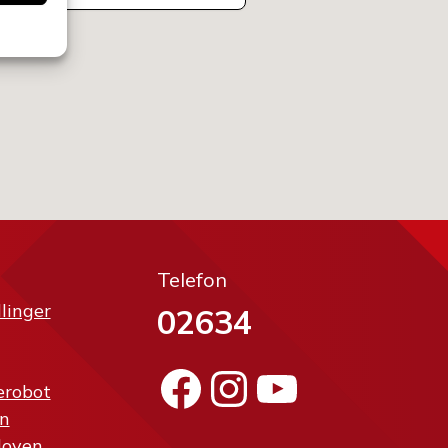
Telefon
llinger
02634
Facebook
Instagram
YouTube
erobot
n
loven