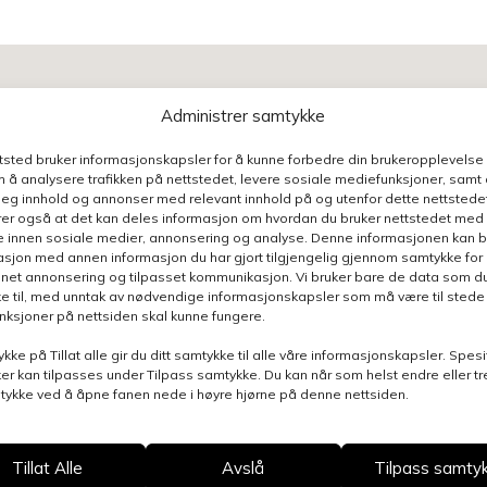
Administrer samtykke
n henvendelse relatert til denne siden, så blir du ko
ttsted bruker informasjonskapsler for å kunne forbedre din brukeropplevelse
 å analysere trafikken på nettstedet, levere sosiale mediefunksjoner, samt 
ontaktpersoner
deg innhold og annonser med relevant innhold på og utenfor dette nettstedet
er også at det kan deles informasjon om hvordan du bruker nettstedet med
e innen sosiale medier, annonsering og analyse. Denne informasjonen kan b
sjon med annen informasjon du har gjort tilgjengelig gjennom samtykke for b
nnet annonsering og tilpasset kommunikasjon. Vi bruker bare de data som du 
e til, med unntak av nødvendige informasjonskapsler som må være til stede 
funksjoner på nettsiden skal kunne fungere.
Henvend
ykke på Tillat alle gir du ditt samtykke til alle våre informasjonskapsler. Spesi
er kan tilpasses under Tilpass samtykke. Du kan når som helst endre eller t
mtykke ved å åpne fanen nede i høyre hjørne på denne nettsiden.
Velg av
Tillat Alle
Avslå
Tilpass samty