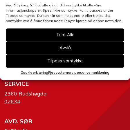
Ved å trykke på Tillat alle gir du ditt samtykke til alle våre
Send skjema
informasjonskapsler. Spesifikke samtykker kan tilpasses under
Tilpass samtykke. Du kan når som helst endre eller trekke ditt
samtykke ved å åpne fanen nede i høyre hjørne på denne nettsiden.
Tillat Alle
Avslå
AVD. ØST
Tilpass samtykke
2634 Fåvang
ost@fjossystemer.no
Cookieerklæring
Fjøssystemers personvernerklæring
SERVICE
2360 Rudshøgda
02634
AVD. SØR