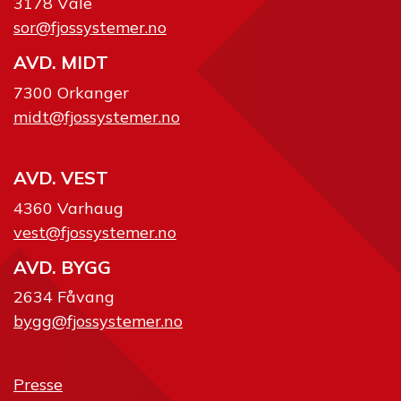
3178 Våle
sor@fjossystemer.no
AVD. MIDT
7300 Orkanger
midt@fjossystemer.no
AVD. VEST
4360 Varhaug
vest@fjossystemer.no
AVD. BYGG
2634 Fåvang
bygg@fjossystemer.no
Presse