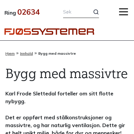
Hopp
02634
rett
Ring
til
innholdet
»
»
Hjem
Innhold
Bygg med massivtre
Bygg med massivtre
Karl Frode Slettedal forteller om sitt flotte
nybygg.
Det er oppført med stålkonstruksjoner og
massivtre, og har naturlig ventilasjon. Dette gir
et helt unikt miljø, både for dyr og mennesker!