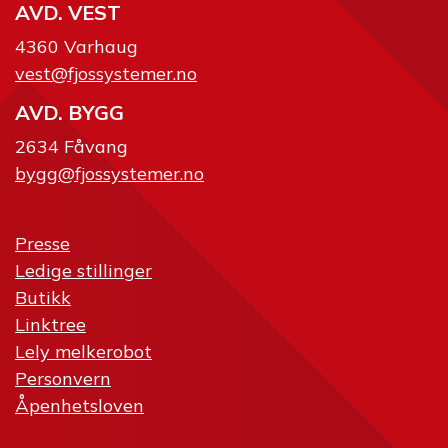
AVD. VEST
4360 Varhaug
vest@fjossystemer.no
AVD. BYGG
2634 Fåvang
bygg@fjossystemer.no
Presse
Ledige stillinger
Butikk
Linktree
Lely melkerobot
Personvern
Åpenhetsloven