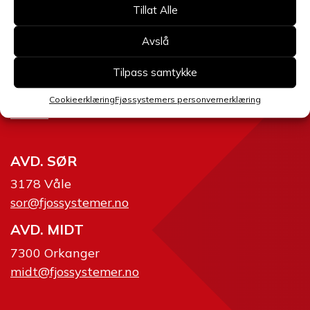
AVD. ØST
Tillat Alle
2634 Fåvang
Avslå
ost@fjossystemer.no
SERVICE
Tilpass samtykke
2360 Rudshøgda
Cookieerklæring
Fjøssystemers personvernerklæring
02634
AVD. SØR
3178 Våle
sor@fjossystemer.no
AVD. MIDT
7300 Orkanger
midt@fjossystemer.no