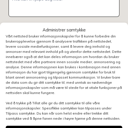
Henvendelsen gjelder
Administrer samtykke
Vårt nettsted bruker informasjonskapsler for å kunne forbedre din
brukeropplevelse gjennom å analysere trafikken på nettstedet,
levere sosiale mediefunksjoner, samt å levere deg innhold og
Velg avdeling
annonser med relevant innhold på og utenfor dette nettstedet. Dette
innebærer også at det kan deles informasjon om hvordan du bruker
nettstedet med våre partnere innen sosiale medier, annonsering og
analyse. Denne informasjonen kan brukes i kombinasjon med annen
informasjon du har gjort tilgjengelig gjennom samtykke for bruk til
blant annet annonsering og tilpasset kommunikasjon. Vi bruker bare
de data som du gir ditt samtykke til, med unntak av nødvendige
Send skjema
informasjonskapsler som må være til stede for at vitale funksjoner på
nettsiden skal kunne fungere.
Ved å trykke på Tillat alle gir du ditt samtykke til alle våre
informasjonskapsler. Spesifikke samtykker kan tilpasses under
Tilpass samtykke. Du kan når som helst endre eller trekke ditt
samtykke ved å åpne fanen nede i høyre hjørne på denne nettsiden.