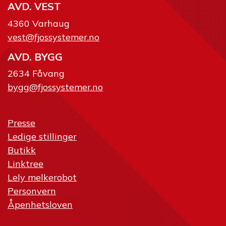
AVD. VEST
4360 Varhaug
vest@fjossystemer.no
AVD. BYGG
2634 Fåvang
bygg@fjossystemer.no
Presse
Ledige stillinger
Butikk
Linktree
Lely melkerobot
Personvern
Åpenhetsloven