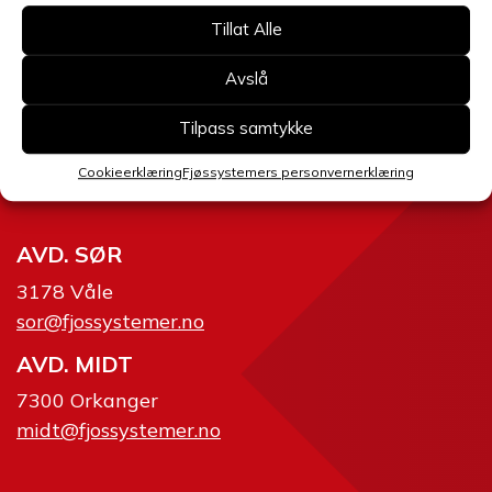
AVD. ØST
Tillat Alle
2634 Fåvang
ost@fjossystemer.no
Avslå
SERVICE
Tilpass samtykke
2360 Rudshøgda
Cookieerklæring
Fjøssystemers personvernerklæring
02634
AVD. SØR
3178 Våle
sor@fjossystemer.no
AVD. MIDT
7300 Orkanger
midt@fjossystemer.no