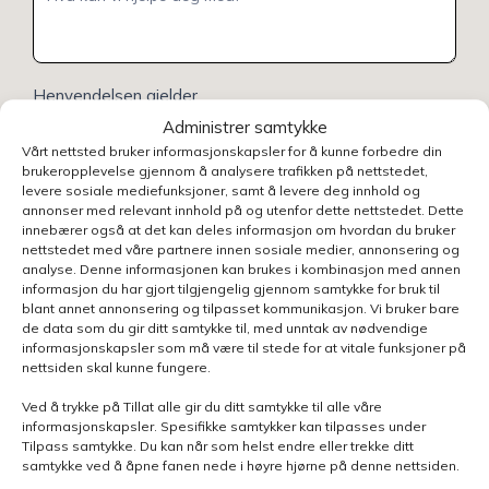
Henvendelsen gjelder
Administrer samtykke
Vårt nettsted bruker informasjonskapsler for å kunne forbedre din
brukeropplevelse gjennom å analysere trafikken på nettstedet,
Velg avdeling
levere sosiale mediefunksjoner, samt å levere deg innhold og
annonser med relevant innhold på og utenfor dette nettstedet. Dette
innebærer også at det kan deles informasjon om hvordan du bruker
nettstedet med våre partnere innen sosiale medier, annonsering og
analyse. Denne informasjonen kan brukes i kombinasjon med annen
informasjon du har gjort tilgjengelig gjennom samtykke for bruk til
blant annet annonsering og tilpasset kommunikasjon. Vi bruker bare
Send skjema
de data som du gir ditt samtykke til, med unntak av nødvendige
informasjonskapsler som må være til stede for at vitale funksjoner på
nettsiden skal kunne fungere.
Ved å trykke på Tillat alle gir du ditt samtykke til alle våre
informasjonskapsler. Spesifikke samtykker kan tilpasses under
Tilpass samtykke. Du kan når som helst endre eller trekke ditt
samtykke ved å åpne fanen nede i høyre hjørne på denne nettsiden.