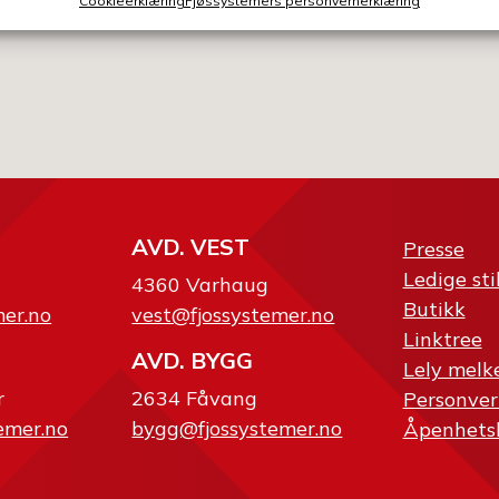
Cookieerklæring
Fjøssystemers personvernerklæring
AVD. VEST
Presse
Ledige sti
4360 Varhaug
Butikk
mer.no
vest@fjossystemer.no
Linktree
AVD. BYGG
Lely melk
r
2634 Fåvang
Personver
emer.no
bygg@fjossystemer.no
Åpenhets