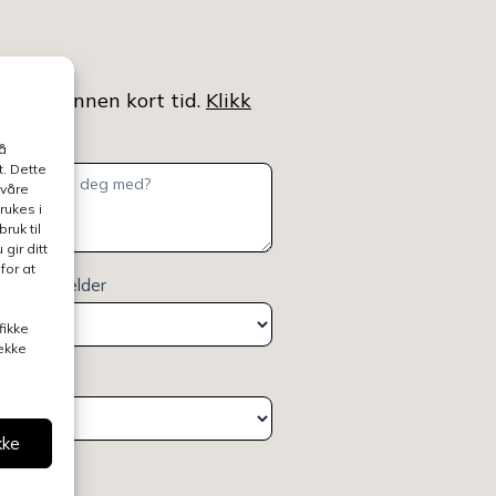
ntaktet innen kort tid.
Klikk
å
. Dette
 våre
rukes i
ruk til
gir ditt
for at
elsen gjelder
fikke
rekke
deling
kke