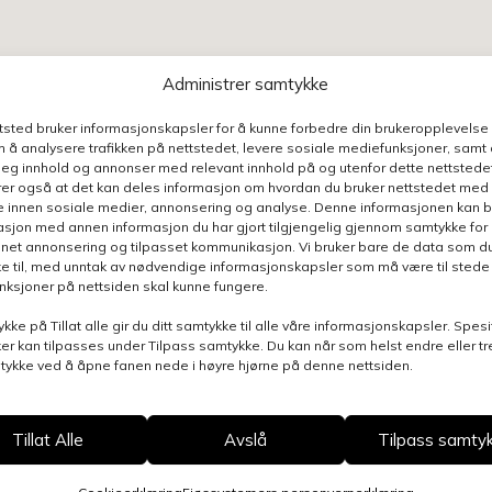
Administrer samtykke
n henvendelse relatert til denne siden, så blir du ko
ontaktpersoner
ttsted bruker informasjonskapsler for å kunne forbedre din brukeropplevelse
 å analysere trafikken på nettstedet, levere sosiale mediefunksjoner, samt 
deg innhold og annonser med relevant innhold på og utenfor dette nettstedet
er også at det kan deles informasjon om hvordan du bruker nettstedet med
e innen sosiale medier, annonsering og analyse. Denne informasjonen kan b
sjon med annen informasjon du har gjort tilgjengelig gjennom samtykke for b
nnet annonsering og tilpasset kommunikasjon. Vi bruker bare de data som du 
e til, med unntak av nødvendige informasjonskapsler som må være til stede 
Henvend
funksjoner på nettsiden skal kunne fungere.
ykke på Tillat alle gir du ditt samtykke til alle våre informasjonskapsler. Spesi
er kan tilpasses under Tilpass samtykke. Du kan når som helst endre eller t
mtykke ved å åpne fanen nede i høyre hjørne på denne nettsiden.
Velg av
Tillat Alle
Avslå
Tilpass samty