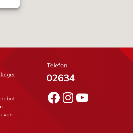
Telefon
llinger
02634
Facebook
Instagram
YouTube
erobot
n
loven