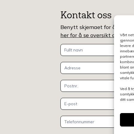
Kontakt oss
Benytt skjemaet for å gjøre e
her for å se oversikt over k
Vårt ne
gjennom
levere 
Kontakt
innebær
partner
oss
kombina
blant a
samtykk
vitale 
Ved å tr
samtykk
ditt sa