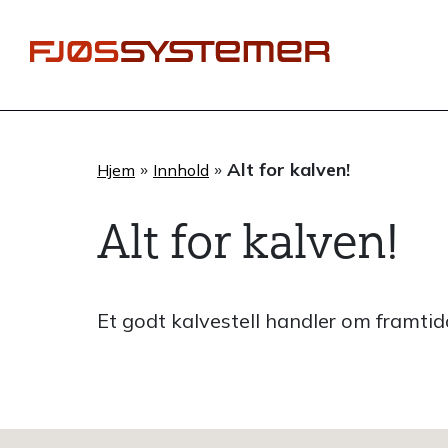
Hopp
rett
til
innholdet
»
»
Alt for kalven!
Hjem
Innhold
Alt for kalven!
Et godt kalvestell handler om framtida