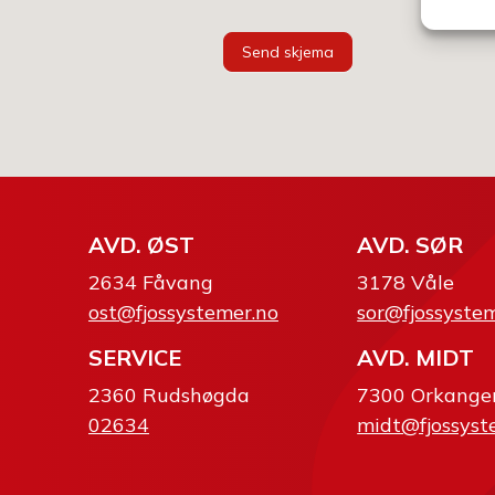
Send skjema
AVD. ØST
AVD. SØR
2634 Fåvang
3178 Våle
ost@fjossystemer.no
sor@fjossyste
SERVICE
AVD. MIDT
2360 Rudshøgda
7300 Orkange
02634
midt@fjossyst