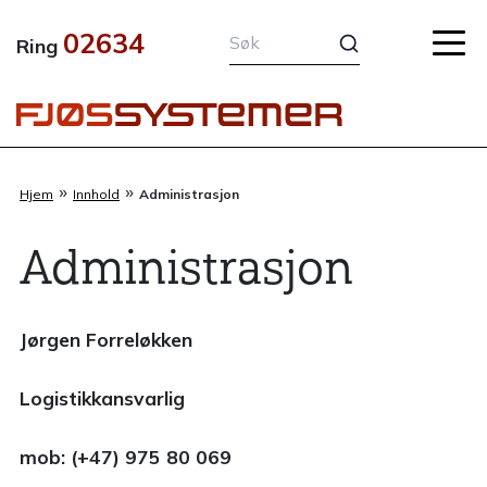
Hopp
02634
rett
Ring
til
innholdet
»
»
Hjem
Innhold
Administrasjon
Administrasjon
Jørgen Forreløkken
Logistikkansvarlig
mob: (+47) 975 80 069