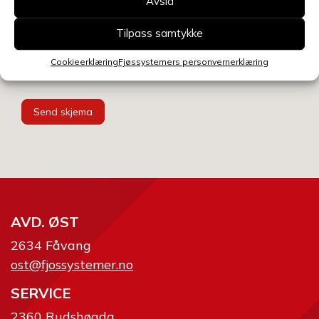
Avslå
Velg avdeling
Tilpass samtykke
Cookieerklæring
Fjøssystemers personvernerklæring
Send skjema
AVD. ØST
2634 Fåvang
ost@fjossystemer.no
SERVICE
2360 Rudshøgda