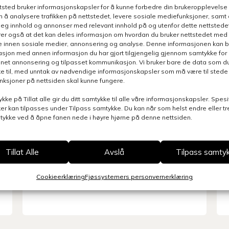
kalibrering
ttsted bruker informasjonskapsler for å kunne forbedre din brukeropplevelse
ly
S
 å analysere trafikken på nettstedet, levere sosiale mediefunksjoner, samt 
d
deg innhold og annonser med relevant innhold på og utenfor dette nettstedet
Slik kalibrerer du kraftfôr rasjonen i
er også at det kan deles informasjon om hvordan du bruker nettstedet med
u
din Lely A5 melkerobot. Husk også å
e innen sosiale medier, annonsering og analyse. Denne informasjonen kan b
sjon med annen informasjon du har gjort tilgjengelig gjennom samtykke for b
rengjøre kraftfôrtrauet også når du
nnet annonsering og tilpasset kommunikasjon. Vi bruker bare de data som du 
først er i gang!
e til, med unntak av nødvendige informasjonskapsler som må være til stede 
funksjoner på nettsiden skal kunne fungere.
ykke på Tillat alle gir du ditt samtykke til alle våre informasjonskapsler. Spesi
er kan tilpasses under Tilpass samtykke. Du kan når som helst endre eller t
mtykke ved å åpne fanen nede i høyre hjørne på denne nettsiden.
Tillat Alle
Avslå
Tilpass samty
Cookieerklæring
Fjøssystemers personvernerklæring