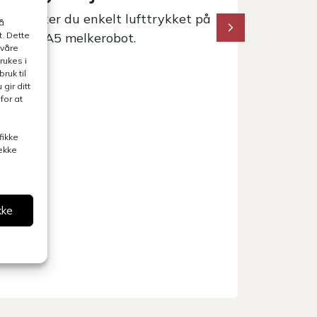
lik sjekker du enkelt lufttrykket på
Slik tøm
å
in Lely A5 melkerobot.
. Dette
på din L
 våre
rukes i
ruk til
gir ditt
for at
fikke
rekke
kke