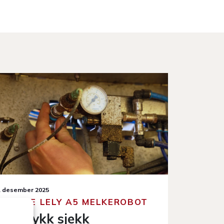
. desember 2025
2. desember
SERVICE LELY A5 MELKEROBOT
Tømm
Lufttrykk sjekk
melke