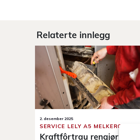
Relaterte innlegg
2. desember 2025
ROBOT
SERVICE LELY A5 MELKEROBOT
k av
Kraftfôrtrau rengjøring