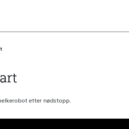
t
art
 melkerobot etter nødstopp.