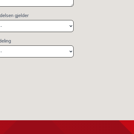
elsen gjelder
deling