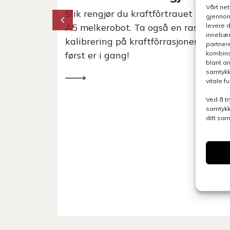
Vårt ne
Slik rengjør du kraftfôrtrauet i din Le
gjennom
A5 melkerobot. Ta også en rask
levere 
kk av
innebær
kalibrering på kraftfôrrasjonen når d
kerobot.
partner
først er i gang!
kombina
enkle
blant a
llet
samtykk
vitale 
Ved å tr
samtykk
ditt sa