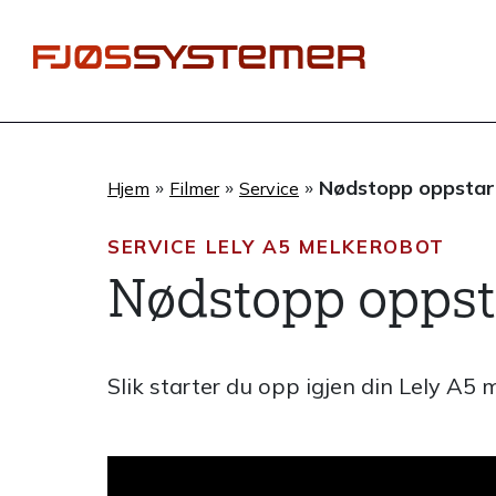
Hopp
rett
til
innholdet
»
»
»
Nødstopp oppstar
Hjem
Filmer
Service
SERVICE LELY A5 MELKEROBOT
Nødstopp oppst
Slik starter du opp igjen din Lely A5