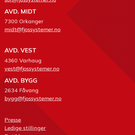
AVD. MIDT
7300 Orkanger
midt@fjossystemer.no
AVD. VEST
4360 Varhaug
vest@fjossystemer.no
AVD. BYGG
2634 Fåvang
bygg@fjossystemer.no
Presse
Ledige stillinger