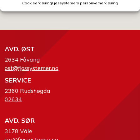
Send skjema
Cookieerklæring
Fjøssystemers personvernerklæring
AVD. ØST
2634 Fåvang
ost@fjossystemer.no
SERVICE
2360 Rudshøgda
02634
AVD. SØR
3178 Våle
sor@fjossystemer.no