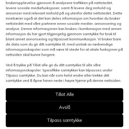
brukeropplevelse gjennom å analysere trafikken på nettstedet,
levere sosiale mediefunksjoner, samt å levere deg innhold og
annonser med relevant innhold på og utenfor dette nettstedet. Dette
innebærer også at det kan deles informasjon om hvordan du bruker
nettstedet med våre partnere innen sosiale medier, annonsering og
analyse. Denne informasjonen kan brukes i kombinasjon med annen
informasjon du har gjort tilgjengelig gjennom samtykke for bruk til
blant annet annonsering og tilpasset kommunikasjon. Vi bruker bare
de data som du gir ditt samtykke til, med unntak av nødvendige
informasjonskapsler som må være til stede for at vitale funksjoner på
nettsiden skal kunne fungere.
Ved å trykke på Tillat alle gir du ditt samtykke til alle våre
Henvendelsen gjelder
informasjonskapsler. Spesifikke samtykker kan tilpasses under
Tilpass samtykke. Du kan når som helst endre eller trekke ditt
samtykke ved å åpne fanen nede i høyre hjørne på denne nettsiden.
Velg avdeling
Tillat Alle
Avslå
Tilpass samtykke