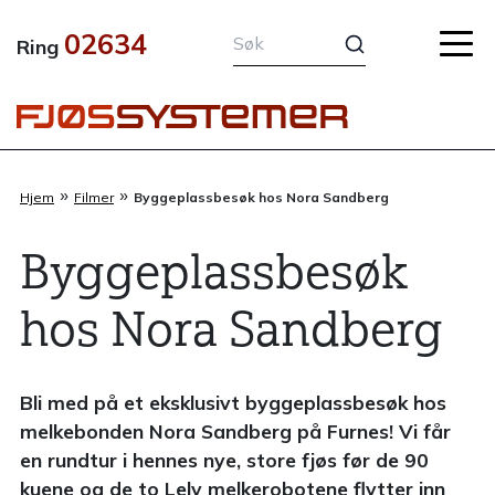
Hopp
02634
rett
Ring
til
innholdet
»
»
Hjem
Filmer
Byggeplassbesøk hos Nora Sandberg
Byggeplassbesøk
hos Nora Sandberg
Bli med på et eksklusivt byggeplassbesøk hos
melkebonden Nora Sandberg på Furnes! Vi får
en rundtur i hennes nye, store fjøs før de 90
kuene og de to Lely melkerobotene flytter inn